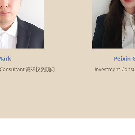
Mark
Peixin 
nt Consultant 高级投资顾问
Investment Con