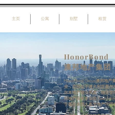
主页
公寓
别墅
租赁
HonorBond
澳邦地产集团
HonorBond Group
业，总部位于澳大利亚墨尔
尔本地产物业买卖，物业管
邦地产设有专业的 Real Es
于墨尔本西人各大地产代理