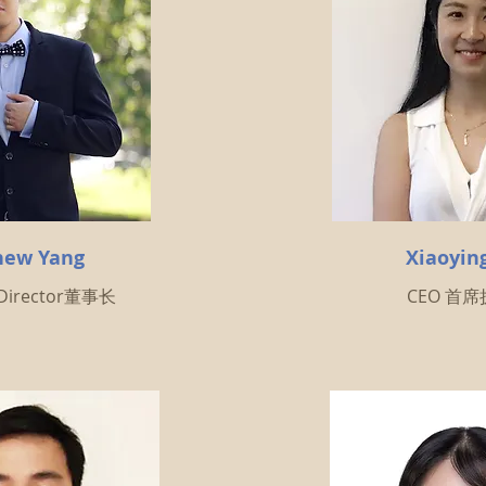
hew Yang
Xiaoyin
 Director董事长
CEO 首