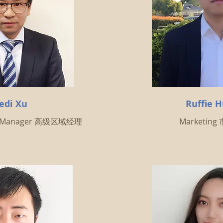
edi Xu
Ruffie 
l Manager 高级
区域经理
Marketin