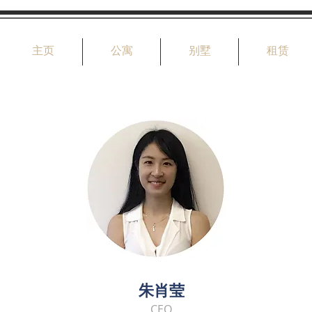
主页
公寓
别墅
租赁
朱肖莹
CEO