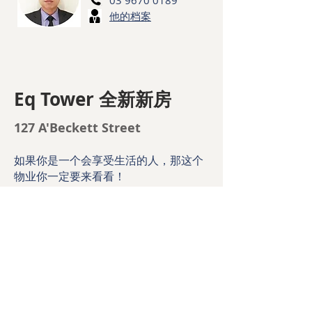
03 9670 0189
他的档案
Eq Tower 全新新房
127 A'Beckett Street
如果你是一个会享受生活的人，那这个
物业你一定要来看看！
位于高层，2房1卫，带一个封闭式的小
阳台，两个卧室均有窗
无敌风景，无论是坐在客厅里，或是在
卧室里，都可以从高层楼俯瞰到墨尔本
无敌的城市景色。近处的Flagstaff公
园，远处的Docklands大风车，看得相