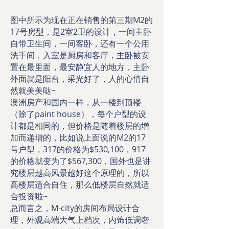
图中所示为现在正在销售的第三期M2的
17号房型，是2室2卫的设计，一间主卧
自带卫生间，一间客卧，还有一个公用
洗手间，入室是厨房和客厅，主卧被安
置在最里面，最安静宜人的地方，主卧
外面就是阳台，采光好了，人的心情自
然就美美哒~
澳洲房产和国内一样，从一楼到顶楼
（除了paint house），每个户型的设
计都是相同的，但价格是随着楼层的增
加而递增的，比如说上面说的M2的17
号户型，317的价格为$530,100，917
的价格就变为了$567,300，国外也是讲
究楼层越高风景越好这个原理的，所以
高楼层适合自住，那么低楼层自然就适
合投资啦~
总而言之，M-city的房间布局设计合
理，外观高端大气上档次，内饰低调奢